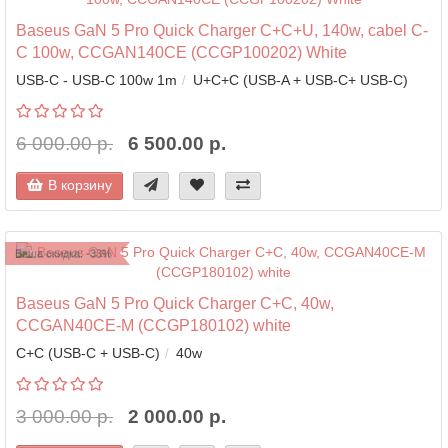
Baseus GaN 5 Pro Quick Charger C+C+U, 140w, cabel C-
C 100w, CCGAN140CE (CCGP100202) White
USB-C - USB-C 100w 1m
U+C+C (USB-A + USB-C+ USB-C)
6 000.00 р.
6 500.00 р.
В корзину
Ваша скидка: -33%
Baseus GaN 5 Pro Quick Charger C+C, 40w,
CCGAN40CE-M (CCGP180102) white
С+C (USB-С + USB-C)
40w
3 000.00 р.
2 000.00 р.