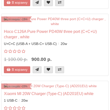
В корзину
Ваша скидка: -18%
Hoco C126A Pure Power PD40W three port (C+C+U)
charger , white
U+C+C (USB-A + USB-C+ USB-C)
20w
1 100.00 р.
900.00 р.
В корзину
Ваша скидка: -23%
Xiaomi MI 20W Charger (Type-C) (AD201EU) white
1 USB-C
20w