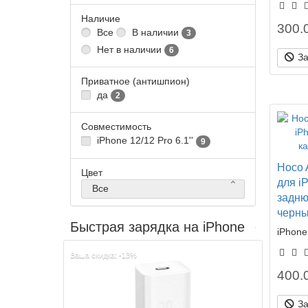
Наличие
300.0
Все
В наличии
3
Нет в наличии
6
З
Приватное (антишпион)
да
2
Совместимость
iPhone 12/12 Pro 6.1''
9
Hoco 
Цвет
для iP
Все
задню
черн
Быстрая зарядка на iPhone
iPhone 
Ваша скидка: -13%
400.0
З