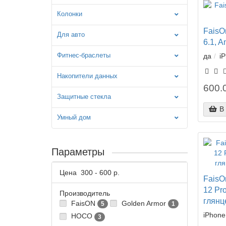
Колонки
FaisO
Для авто
6.1, A
Фитнес-браслеты
да
iP
Накопители данных
600.0
Защитные стекла
В
Умный дом
Параметры
Цена
300
-
600
р.
FaisO
12 Pro
Производитель
глянц
FaisON
Golden Armor
5
1
iPhone 
HOCO
3