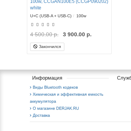
100w, CCGAN100E5 (CCGP090202)
white
U+C (USB-A + USB-C)
100w
4 500.00 р.
3 900.00 р.
Закончился
Информация
Служб
Виды Bluetooth кодеков
Химическая и эффективная емкость
аккумулятора
О магазине DERJAK.RU
Доставка