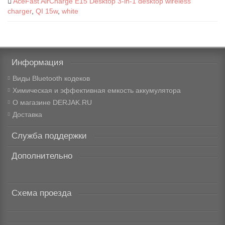
AceFast AirCharge E15 Desktop 3-in-1 desktop wireless
charger
,
QI 15w
,
white
Информация
Виды Bluetooth кодеков
Химическая и эффективная емкость аккумулятора
О магазине DERJAK.RU
Доставка
Служба поддержки
Дополнительно
Схема проезда