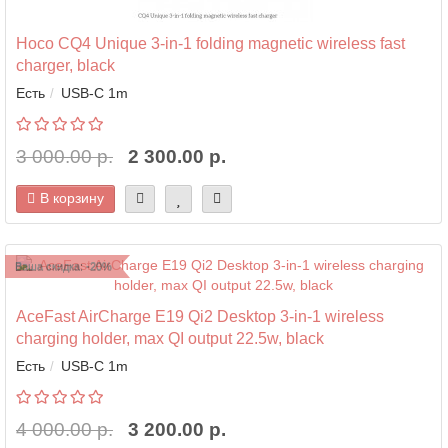
Hoco CQ4 Unique 3-in-1 folding magnetic wireless fast
charger, black
Есть
USB-C 1m
3 000.00 р.
2 300.00 р.
В корзину
Ваша скидка: -20%
AceFast AirCharge E19 Qi2 Desktop 3-in-1 wireless
charging holder, max QI output 22.5w, black
Есть
USB-C 1m
4 000.00 р.
3 200.00 р.