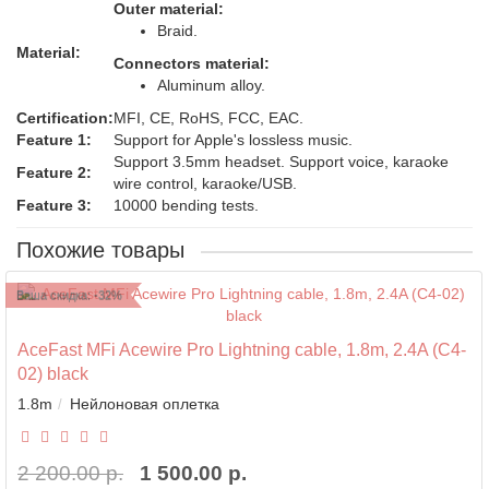
Outer material:
Braid.
Material:
Connectors material:
Aluminum alloy.
Certification:
MFI, CE, RoHS, FCC, EAC.
Feature 1:
Support for Apple's lossless music.
Support 3.5mm headset. Support voice, karaoke
Feature 2:
wire control, karaoke/USB.
Feature 3:
10000 bending tests.
Похожие товары
Ваша скидка: -32%
AceFast MFi Acewire Pro Lightning cable, 1.8m, 2.4A (C4-
02) black
1.8m
Нейлоновая оплетка
2 200.00 р.
1 500.00 р.