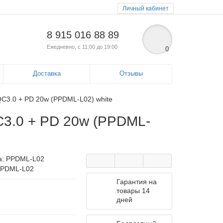
Личный кабинет
8 915 016 88 89
Ежедневно, с 11:00 до 19:00
0
Доставка
Отзывы
 QC3.0 + PD 20w (PPDML-L02) white
QC3.0 + PD 20w (PPDML-
а:
PPDML-L02
PPDML-L02
Гарантия на
товары 14
дней