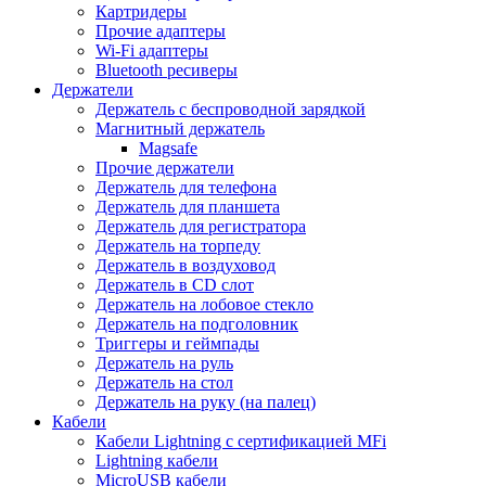
Картридеры
Прочие адаптеры
Wi-Fi адаптеры
Bluetooth ресиверы
Держатели
Держатель с беспроводной зарядкой
Магнитный держатель
Magsafe
Прочие держатели
Держатель для телефона
Держатель для планшета
Держатель для регистратора
Держатель на торпеду
Держатель в воздуховод
Держатель в CD слот
Держатель на лобовое стекло
Держатель на подголовник
Триггеры и геймпады
Держатель на руль
Держатель на стол
Держатель на руку (на палец)
Кабели
Кабели Lightning с сертификацией MFi
Lightning кабели
MicroUSB кабели