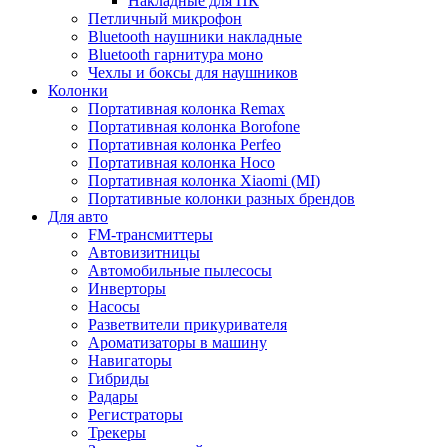
Накладные для ПК
Петличный микрофон
Bluetooth наушники накладные
Bluetooth гарнитура моно
Чехлы и боксы для наушников
Колонки
Портативная колонка Remax
Портативная колонка Borofone
Портативная колонка Perfeo
Портативная колонка Hoco
Портативная колонка Xiaomi (MI)
Портативные колонки разных брендов
Для авто
FM-трансмиттеры
Автовизитницы
Автомобильные пылесосы
Инверторы
Насосы
Разветвители прикуривателя
Ароматизаторы в машину
Навигаторы
Гибриды
Радары
Регистраторы
Трекеры