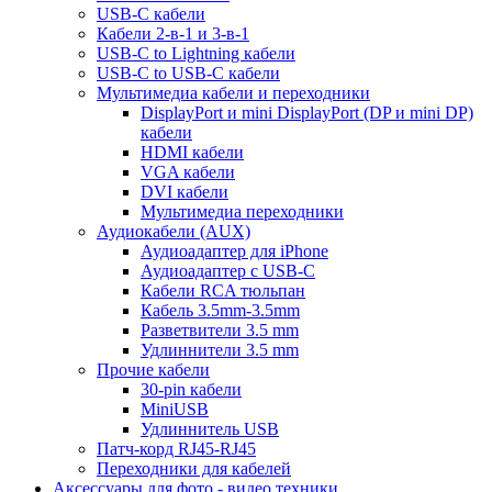
USB-C кабели
Кабели 2-в-1 и 3-в-1
USB-C to Lightning кабели
USB-C to USB-C кабели
Мультимедиа кабели и переходники
DisplayPort и mini DisplayPort (DP и mini DP)
кабели
HDMI кабели
VGA кабели
DVI кабели
Мультимедиа переходники
Аудиокабели (AUX)
Аудиоадаптер для iPhone
Аудиоадаптер с USB-C
Кабели RCA тюльпан
Кабель 3.5mm-3.5mm
Разветвители 3.5 mm
Удлиннители 3.5 mm
Прочие кабели
30-pin кабели
MiniUSB
Удлиннитель USB
Патч-корд RJ45-RJ45
Переходники для кабелей
Аксессуары для фото - видео техники