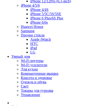
iPhone 12/12Pro (6.1-inch)
iPhone 4/5/6
iPhone 4/4S
iPhone 5/5C/5S/5SE
iPhone 6 Plus/6S Plus
iPhone 6/6s
Huawei Honor
Samsung
Прочие стекла
Apple iWatch
HTC
iPad
LG
Умный дом
Wi-Fi роутеры
Wi-Fi усилители
Для кухни
Компьютерные мышки
Красота и здоровье
Одежда и обувь
Свет
Товары для туризма
Управление