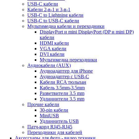
USB-C кабели
Кабели 2-в-1 и 3-в-1
USB-C to Lightning кабели
USB-C to USB-C кабели
Мультимедиа кабели и переходники
DisplayPort и mini DisplayPort (DP и mini DP)
кабели
HDMI кабели
VGA кабели
DVI кабели
Мультимедиа переходники
Аудиокабели (AUX)
Аудиоадаптер для iPhone
Аудиоадаптер с USB-C
Кабели RCA тюльпан
Кабель 3.5mm-3.5mm
Разветвители 3.5 mm
Удлиннители 3.5 mm
Прочие кабели
30-pin кабели
MiniUSB
Удлиннитель USB
Патч-корд RJ45-RJ45
Переходники для кабелей
Аксессуары для фото - видео техники