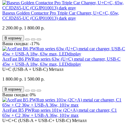
Baseus Golden Contactor Pro Triple Car Charger, U+C+C, 65w,
CCJDZ65-UC (CGJP010013) dark gray
2 200.00 р.
1 800.00 р.
В корзину
Ваша скидка: -17%
AceFast B6 PWRup series 63w (U+C) metal car charger, USB-C
45w + USB-A 18w, 63w max, LEDdisplay
U+C (USB-A + USB-C)
Металл
1 800.00 р.
1 500.00 р.
В корзину
Ваша скидка: 0%
AceFast B5 PWRup series 101w (2C+A) metal car charger, C1
65w + C2 36w + USB-A 36w, 101w max
U+C+C (USB-A + USB-C+ USB-C)
Металл