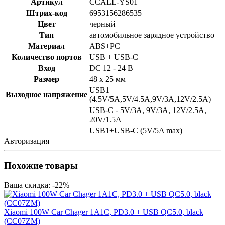
Артикул
CCALL-YS01
Штрих-код
6953156286535
Цвет
черный
Тип
автомобильное зарядное устройство
Материал
ABS+PC
Количество портов
USB + USB-C
Вход
DC 12 - 24 В
Размер
48 х 25 мм
USB1
Выходное напряжение
(4.5V/5A,5V/4.5A,9V/3A,12V/2.5A)
USB-C - 5V/3A, 9V/3A, 12V/2.5A,
20V/1.5A
USB1+USB-C (5V/5A max)
Авторизация
Похожие товары
Ваша скидка: -22%
Xiaomi 100W Car Chager 1A1C, PD3.0 + USB QC5.0, black
(CC07ZM)