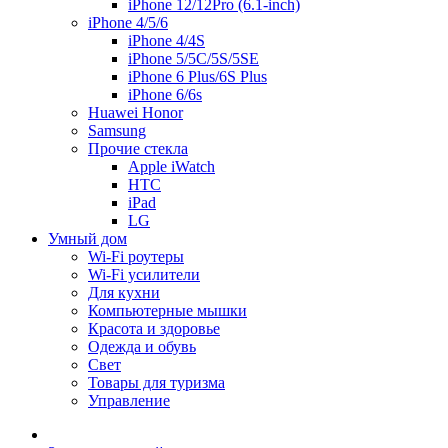
iPhone 12/12Pro (6.1-inch)
iPhone 4/5/6
iPhone 4/4S
iPhone 5/5C/5S/5SE
iPhone 6 Plus/6S Plus
iPhone 6/6s
Huawei Honor
Samsung
Прочие стекла
Apple iWatch
HTC
iPad
LG
Умный дом
Wi-Fi роутеры
Wi-Fi усилители
Для кухни
Компьютерные мышки
Красота и здоровье
Одежда и обувь
Свет
Товары для туризма
Управление