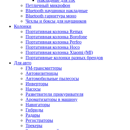
Накладные для ПК
Петличный микрофон
Bluetooth наушники накладные
Bluetooth гарнитура моно
Чехлы и боксы для наушников
Колонки
Портативная колонка Remax
Портативная колонка Borofone
Портативная колонка Perfeo
Портативная колонка Hoco
Портативная колонка Xiaomi (MI)
Портативные колонки разных брендов
Для авто
FM-трансмиттеры
Автовизитницы
Автомобильные пылесосы
Инверторы
Насосы
Разветвители прикуривателя
Ароматизаторы в машину
Навигаторы
Гибриды
Радары
Регистраторы
Трекеры