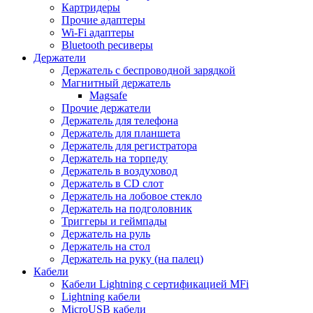
Картридеры
Прочие адаптеры
Wi-Fi адаптеры
Bluetooth ресиверы
Держатели
Держатель с беспроводной зарядкой
Магнитный держатель
Magsafe
Прочие держатели
Держатель для телефона
Держатель для планшета
Держатель для регистратора
Держатель на торпеду
Держатель в воздуховод
Держатель в CD слот
Держатель на лобовое стекло
Держатель на подголовник
Триггеры и геймпады
Держатель на руль
Держатель на стол
Держатель на руку (на палец)
Кабели
Кабели Lightning с сертификацией MFi
Lightning кабели
MicroUSB кабели