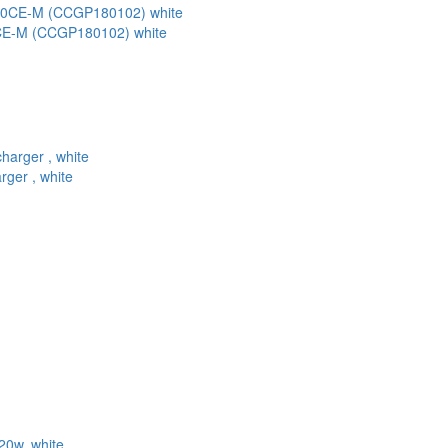
CE-M (CCGP180102) white
ger , white