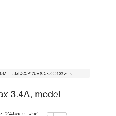
3.4A, model CCCP17UE (CCXJ020102 white
x 3.4A, model
ра:
CCXJ020102 (white)