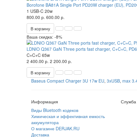
Borofone BA81A Single Port PD20W charger (EU), PD20w
1 USB-C
20w
800.00 р.
600.00 р.
В корзину
Ваша скидка: -8%
LDNIO Q367 GaN Three ports fast charger, C+C+C, PD6
C+C+C
65w
2 400.00 р.
2 200.00 р.
В корзину
Baseus Compact Charger 3U 17w EU
,
3xUSB
,
max 3.
Информация
Служба
Виды Bluetooth кодеков
Химическая и эффективная емкость
аккумулятора
О магазине DERJAK.RU
Доставка