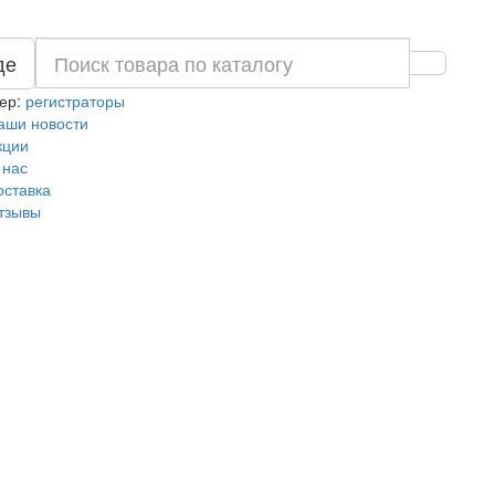
де
ер:
регистраторы
аши новости
кции
 нас
оставка
тзывы