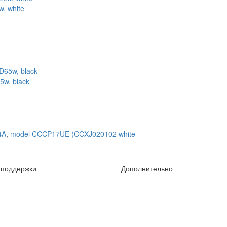
, white
5w, black
4A
,
model CCCP17UE (CCXJ020102 white
 поддержки
Дополнительно