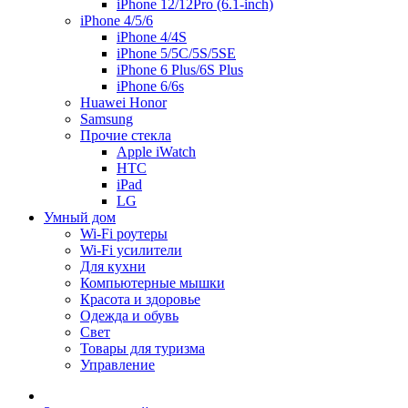
iPhone 12/12Pro (6.1-inch)
iPhone 4/5/6
iPhone 4/4S
iPhone 5/5C/5S/5SE
iPhone 6 Plus/6S Plus
iPhone 6/6s
Huawei Honor
Samsung
Прочие стекла
Apple iWatch
HTC
iPad
LG
Умный дом
Wi-Fi роутеры
Wi-Fi усилители
Для кухни
Компьютерные мышки
Красота и здоровье
Одежда и обувь
Свет
Товары для туризма
Управление