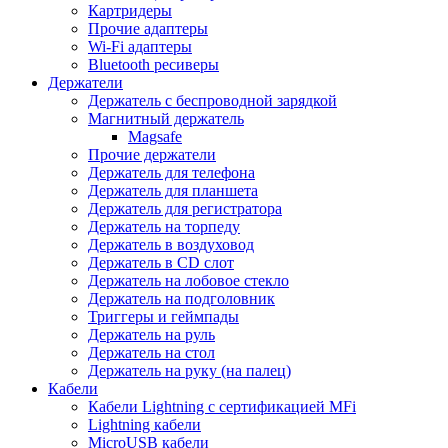
Картридеры
Прочие адаптеры
Wi-Fi адаптеры
Bluetooth ресиверы
Держатели
Держатель с беспроводной зарядкой
Магнитный держатель
Magsafe
Прочие держатели
Держатель для телефона
Держатель для планшета
Держатель для регистратора
Держатель на торпеду
Держатель в воздуховод
Держатель в CD слот
Держатель на лобовое стекло
Держатель на подголовник
Триггеры и геймпады
Держатель на руль
Держатель на стол
Держатель на руку (на палец)
Кабели
Кабели Lightning с сертификацией MFi
Lightning кабели
MicroUSB кабели