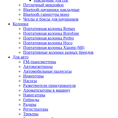
Накладные для ПК
Петличный микрофон
Bluetooth наушники накладные
Bluetooth гарнитура моно
Чехлы и боксы для наушников
Колонки
Портативная колонка Remax
Портативная колонка Borofone
Портативная колонка Perfeo
Портативная колонка Hoco
Портативная колонка Xiaomi (MI)
Портативные колонки разных брендов
Для авто
FM-трансмиттеры
Автовизитницы
Автомобильные пылесосы
Инверторы
Насосы
Разветвители прикуривателя
Ароматизаторы в машину
Навигаторы
Гибриды
Радары
Регистраторы
Трекеры