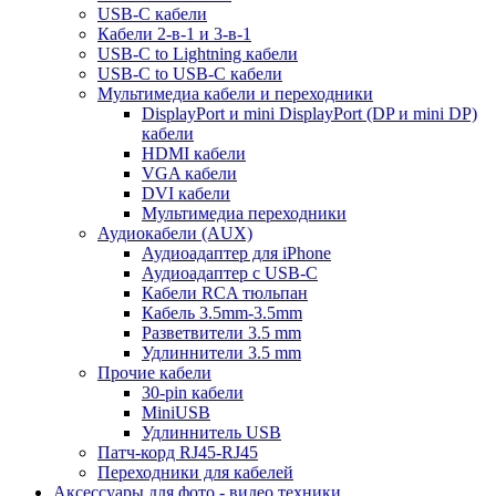
USB-C кабели
Кабели 2-в-1 и 3-в-1
USB-C to Lightning кабели
USB-C to USB-C кабели
Мультимедиа кабели и переходники
DisplayPort и mini DisplayPort (DP и mini DP)
кабели
HDMI кабели
VGA кабели
DVI кабели
Мультимедиа переходники
Аудиокабели (AUX)
Аудиоадаптер для iPhone
Аудиоадаптер с USB-C
Кабели RCA тюльпан
Кабель 3.5mm-3.5mm
Разветвители 3.5 mm
Удлиннители 3.5 mm
Прочие кабели
30-pin кабели
MiniUSB
Удлиннитель USB
Патч-корд RJ45-RJ45
Переходники для кабелей
Аксессуары для фото - видео техники