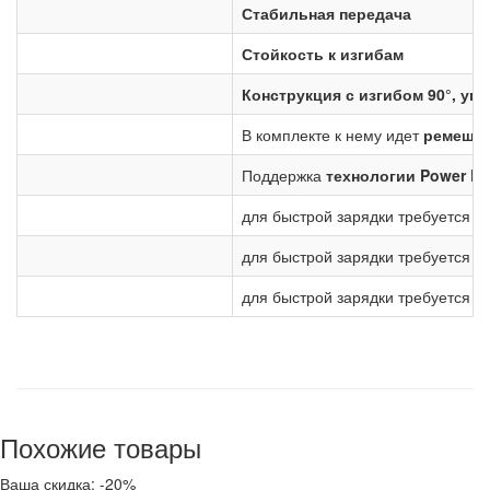
Стабильная передача
Стойкость к изгибам
Конструкция с изгибом 90°, угл
В комплекте к нему идет
ремешок
Поддержка
технологии Power De
для быстрой зарядки требуется
з
для быстрой зарядки требуется
з
для быстрой зарядки требуется
п
Похожие товары
Ваша скидка: -20%