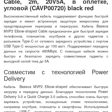
Cable, 2m, 20V5A, в оплетке,
угловой (CAVP00720) black red
Высококачественный кабель поддерживает функцию быстрой
зарядки и имеет встроенную защитную микросхему для
предотвращения перегрева и перегрузок. Кабель Baseus
MVP2 Elbow-shaped Cable предназначен для быстрой зарядки
телефонов, планшетов, ноутбуков и других гаджетов с
разъемом Type-C от сетевого зарядного устройства с портом
USB Type-C мощностью до 100 ватт. Поддерживает передачу
данных на скорости 480Mbps. С помощью кабеля можно
быстро и безопасно зарядить совместимые гаджеты с
выходной силой тока до 5A.
Совместим с технологией Power
Delivery
Кабель Baseus MVP2 Elbow-shaped обеспечивает быструю
загрузку и передачу данных. Благодаря технологиям Power
Delivery 3.0 и Quick Charge 3.0 кабель способен очень быстро
заряжать устройства, оснащенные этими технологиями,
например ноутбуки, планшеты и смартфоны. Используемый
штекер USB-C позволяет подключать практически все