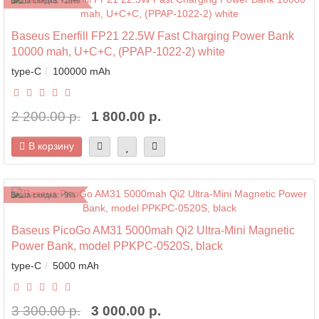
Ваша скидка: -18%
Baseus Enerfill FP21 22.5W Fast Charging Power Bank
10000 mah, U+C+C, (PPAP-1022-2) white
type-C
100000 mAh
2 200.00 р.
1 800.00 р.
В корзину
Ваша скидка: -9%
Baseus PicoGo AM31 5000mah Qi2 Ultra-Mini Magnetic
Power Bank, model PPKPC-0520S, black
type-C
5000 mAh
3 300.00 р.
3 000.00 р.