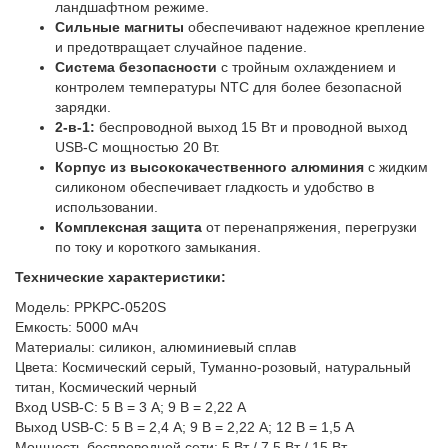
ландшафтном режиме.
Сильные магниты
обеспечивают надежное крепление
и предотвращает случайное падение.
Система безопасности
с тройным охлаждением и
контролем температуры NTC для более безопасной
зарядки.
2-в-1:
беспроводной выход 15 Вт и проводной выход
USB-C мощностью 20 Вт.
Корпус из высококачественного алюминия
с жидким
силиконом обеспечивает гладкость и удобство в
использовании.
Комплексная защита
от перенапряжения, перегрузки
по току и короткого замыкания.
Технические характеристики:
Модель: PPKPC-0520S
Емкость: 5000 мАч
Материалы: силикон, алюминиевый сплав
Цвета: Космический серый, Туманно-розовый, натуральный
титан, Космический черный
Вход USB-C: 5 В = 3 А; 9 В = 2,22 А
Выход USB-C: 5 В = 2,4 А; 9 В = 2,22 А; 12 В = 1,5 А
Мощность беспроводной сети: 5 Вт / 7,5 Вт / 15 Вт