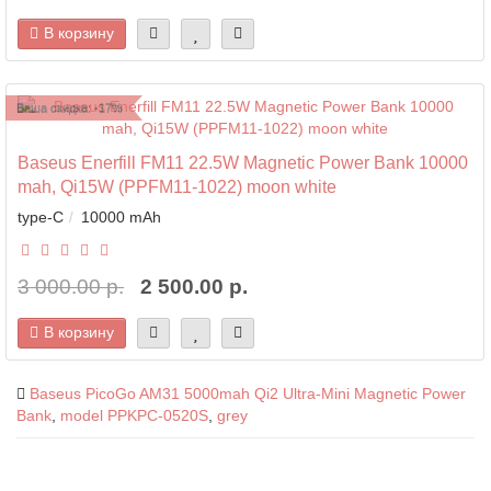
В корзину
Ваша скидка: -17%
Baseus Enerfill FM11 22.5W Magnetic Power Bank 10000
mah, Qi15W (PPFM11-1022) moon white
type-C
10000 mAh
3 000.00 р.
2 500.00 р.
В корзину
Baseus PicoGo AM31 5000mah Qi2 Ultra-Mini Magnetic Power
Bank
,
model PPKPC-0520S
,
grey