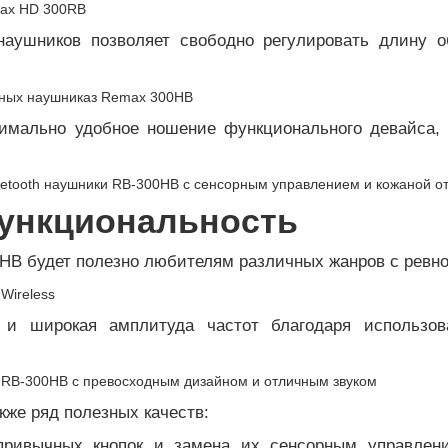
наушников позволяет свободно регулировать длину 
имально удобное ношение функционального девайса,
ункциональность
B будет полезно любителям различных жанров с ревно
е и широкая амплитуда частот благодаря использо
кже ряд полезных качеств:
привычных кнопок и замена их сенсорным управлен