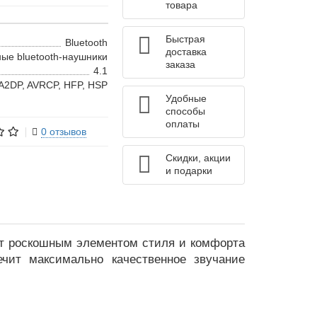
товара
Быстрая
Bluetooth
доставка
ые bluetooth-наушники
заказа
4.1
A2DP, AVRCP, HFP, HSP
Удобные
способы
оплаты
0 отзывов
Скидки, акции
и подарки
т роскошным элементом стиля и комфорта
чит максимально качественное звучание