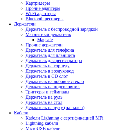
Картридеры
Прочие адаптеры
Wi-Fi адаптеры
Bluetooth ресиверы
Держатели
Держатель с беспроводной зарядкой
Магнитный держатель
Magsafe
Прочие держатели
Держатель для телефона
Держатель для планшета
Держатель для регистратора
Держатель на торпеду
Держатель в воздуховод
Держатель в CD слот
Держатель на лобовое стекло
Держатель на подголовник
Триггеры и геймпады
Держатель на руль
Держатель на стол
Держатель на руку (на палец)
Кабели
Кабели Lightning с сертификацией MFi
Lightning кабели
MicroUSB кабели