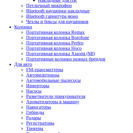
Накладные для ПК
Петличный микрофон
Bluetooth наушники накладные
Bluetooth гарнитура моно
Чехлы и боксы для наушников
Колонки
Портативная колонка Remax
Портативная колонка Borofone
Портативная колонка Perfeo
Портативная колонка Hoco
Портативная колонка Xiaomi (MI)
Портативные колонки разных брендов
Для авто
FM-трансмиттеры
Автовизитницы
Автомобильные пылесосы
Инверторы
Насосы
Разветвители прикуривателя
Ароматизаторы в машину
Навигаторы
Гибриды
Радары
Регистраторы
Трекеры