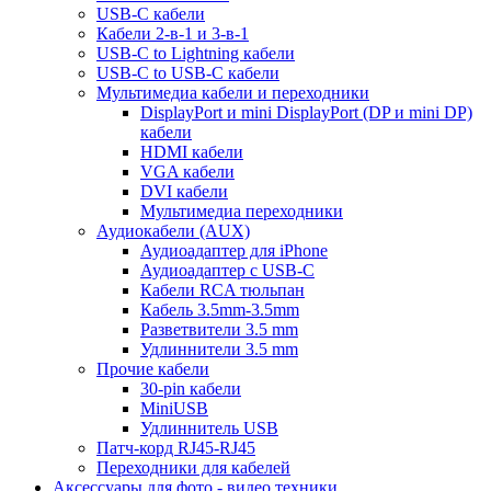
USB-C кабели
Кабели 2-в-1 и 3-в-1
USB-C to Lightning кабели
USB-C to USB-C кабели
Мультимедиа кабели и переходники
DisplayPort и mini DisplayPort (DP и mini DP)
кабели
HDMI кабели
VGA кабели
DVI кабели
Мультимедиа переходники
Аудиокабели (AUX)
Аудиоадаптер для iPhone
Аудиоадаптер с USB-C
Кабели RCA тюльпан
Кабель 3.5mm-3.5mm
Разветвители 3.5 mm
Удлиннители 3.5 mm
Прочие кабели
30-pin кабели
MiniUSB
Удлиннитель USB
Патч-корд RJ45-RJ45
Переходники для кабелей
Аксессуары для фото - видео техники