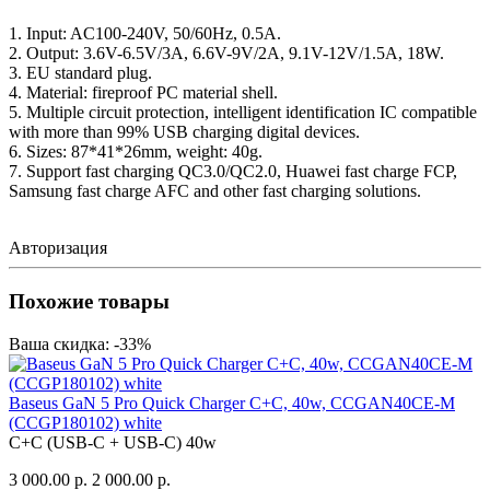
1. Input: AC100-240V, 50/60Hz, 0.5A.
2. Output: 3.6V-6.5V/3A, 6.6V-9V/2A, 9.1V-12V/1.5A, 18W.
3. EU standard plug.
4. Material: fireproof PC material shell.
5. Multiple circuit protection, intelligent identification IC compatible
with more than 99% USB charging digital devices.
6. Sizes: 87*41*26mm, weight: 40g.
7. Support fast charging QC3.0/QC2.0, Huawei fast charge FCP,
Samsung fast charge AFC and other fast charging solutions.
Авторизация
Похожие товары
Ваша скидка: -33%
Baseus GaN 5 Pro Quick Charger C+C, 40w, CCGAN40CE-M
(CCGP180102) white
С+C (USB-С + USB-C)
40w
3 000.00 р.
2 000.00 р.