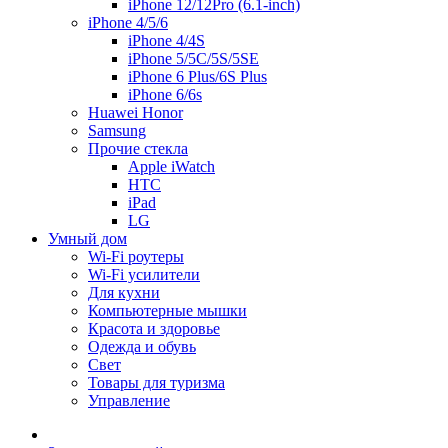
iPhone 12/12Pro (6.1-inch)
iPhone 4/5/6
iPhone 4/4S
iPhone 5/5C/5S/5SE
iPhone 6 Plus/6S Plus
iPhone 6/6s
Huawei Honor
Samsung
Прочие стекла
Apple iWatch
HTC
iPad
LG
Умный дом
Wi-Fi роутеры
Wi-Fi усилители
Для кухни
Компьютерные мышки
Красота и здоровье
Одежда и обувь
Свет
Товары для туризма
Управление