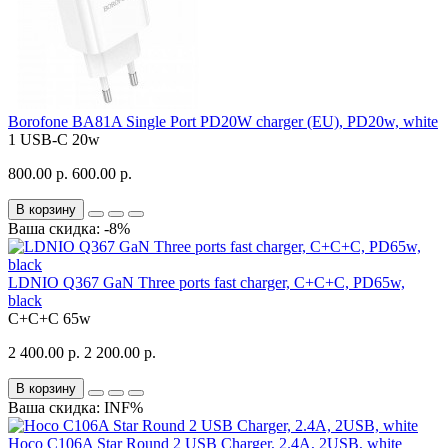
Borofone BA81A Single Port PD20W charger (EU), PD20w, white
1 USB-C
20w
800.00 р.
600.00 р.
В корзину
Ваша скидка: -8%
LDNIO Q367 GaN Three ports fast charger, C+C+C, PD65w,
black
C+C+C
65w
2 400.00 р.
2 200.00 р.
В корзину
Ваша скидка: INF%
Hoco C106A Star Round 2 USB Charger, 2.4А, 2USB, white