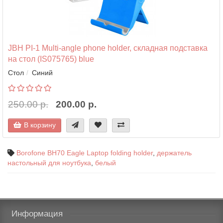
JBH PI-1 Multi-angle phone holder, складная подставка
на стол (IS075765) blue
Стол
Синий
250.00 р.
200.00 р.
В корзину
Borofone BH70 Eagle Laptop folding holder
,
держатель
настольный для ноутбука
,
белый
Информация