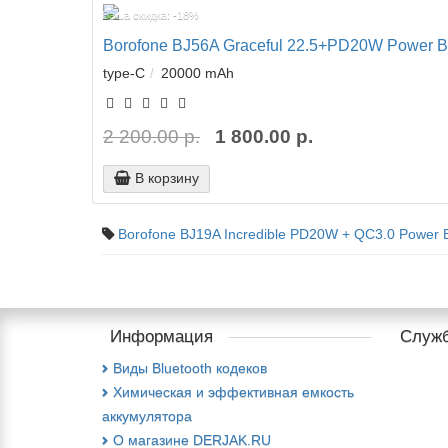
Ваша скидка: -18%
Borofone BJ56A Graceful 22.5+PD20W Power B
type-C
20000 mAh
2 200.00 р.
1 800.00 р.
В корзину
Borofone BJ19A Incredible PD20W + QC3.0 Power
Информация
Служб
Виды Bluetooth кодеков
Химическая и эффективная емкость
аккумулятора
О магазине DERJAK.RU