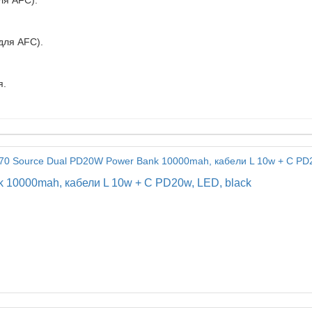
ля AFC).
для AFC).
я.
 10000mah, кабели L 10w + C PD20w, LED, black