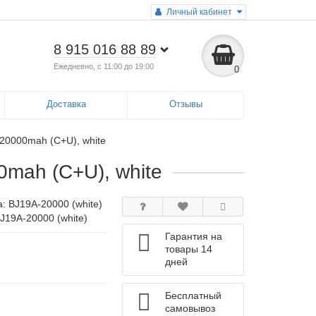
Личный кабинет
8 915 016 88 89
Ежедневно, с 11:00 до 19:00
0
Доставка
Отзывы
 20000mah (C+U), white
0mah (C+U), white
а:
BJ19A-20000 (white)
J19A-20000 (white)
Гарантия на
товары 14
дней
Бесплатный
самовывоз