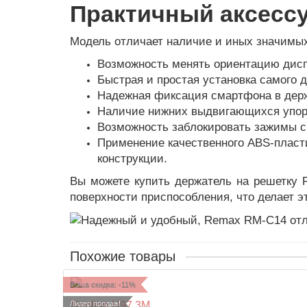
Практичный аксесс
Модель отличает наличие и иных значимы
Возможность менять ориентацию дисп
Быстрая и простая установка самого 
Надежная фиксация смартфона в держ
Наличие нижних выдвигающихся упор
Возможность заблокировать зажимы 
Применение качественного ABS-пласти
конструкции.
Вы можете купить держатель на решетку 
поверхности приспособления, что делает 
Похожие товары
Ваша скидка: -11%
Neoline H97 3M
Лидер продаж!