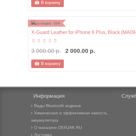
В корзину
Ваша скидка: -33%
X-Guard Leather for iPhone 6 Plus, Black (MA09
3 000.00 р.
2 000.00 р.
В корзину
Информация
Служб
Виды Bluetooth кодеков
Химическая и эффективная емкость
аккумулятора
О магазине DERJAK.RU
Доставка