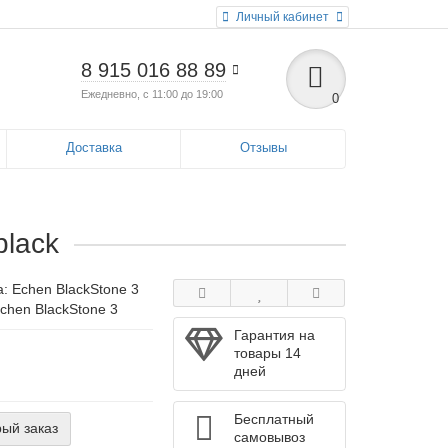
Личный кабинет
8 915 016 88 89
Ежедневно, с 11:00 до 19:00
0
Доставка
Отзывы
black
а:
Echen BlackStone 3
Echen BlackStone 3
Гарантия на
товары 14
дней
Бесплатный
ый заказ
самовывоз