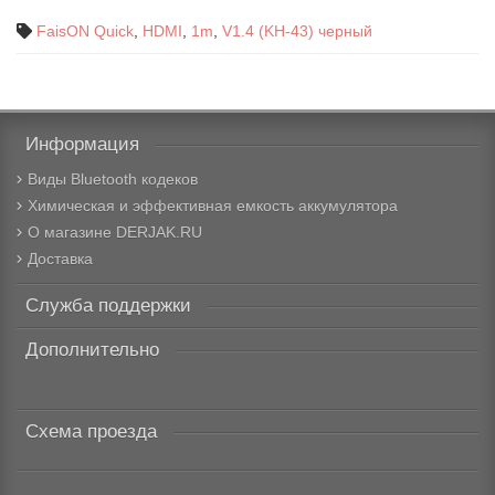
FaisON Quick
,
HDMI
,
1m
,
V1.4 (KH-43) черный
Информация
Виды Bluetooth кодеков
Химическая и эффективная емкость аккумулятора
О магазине DERJAK.RU
Доставка
Служба поддержки
Дополнительно
Схема проезда