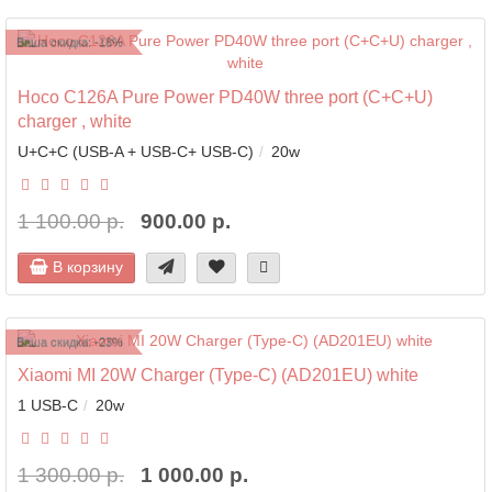
Ваша скидка: -18%
Hoco C126A Pure Power PD40W three port (C+C+U)
charger , white
U+C+C (USB-A + USB-C+ USB-C)
20w
1 100.00 р.
900.00 р.
В корзину
Ваша скидка: -23%
Xiaomi MI 20W Charger (Type-C) (AD201EU) white
1 USB-C
20w
1 300.00 р.
1 000.00 р.