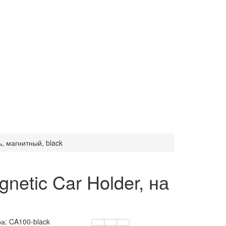
, магнитный, black
etic Car Holder, на
ра:
CA100-black