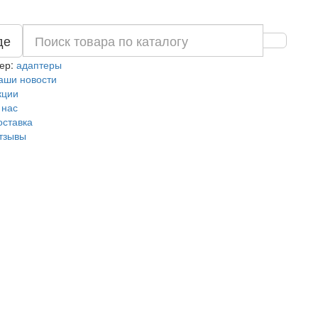
де
ер:
адаптеры
аши новости
кции
 нас
оставка
тзывы