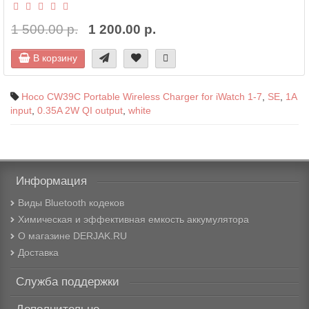
1 500.00 р.
1 200.00 р.
В корзину
Hoco CW39C Portable Wireless Charger for iWatch 1-7
,
SE
,
1A
input
,
0.35A 2W QI output
,
white
Информация
Виды Bluetooth кодеков
Химическая и эффективная емкость аккумулятора
О магазине DERJAK.RU
Доставка
Служба поддержки