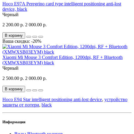
Hoco E97A Peregrino card type intelligent positioning anti-lost
device, black
Черный
2 200.00 р.
2 000.00 р.
В корзину
Ваша скидка: -20%
Xiaomi Mi Mouse 3 Comfort Edition, 1200dpi, RF + Bluetooth
(XMWXSB03EYM) black
Черный
2 500.00 р.
2 000.00 р.
В корзину
Hoco E94 Star intelligent positioning anti-lost device
,
устройство
защиты от потери
,
black
Информация
Виды Bluetooth кодеков