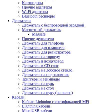
Картридеры
Прочие адаптеры
Wi-Fi адаптеры
Bluetooth ресиверы
Держатели
Держатель с беспроводной зарядкой
Магнитный держатель
Magsafe
Прочие держатели
Держатель для телефона
Держатель для планшета
Держатель для регистратора
Держатель на торпеду
Держатель в воздуховод
Держатель в CD слот
Держатель на лобовое стекло
Держатель на подголовник
Триггеры и геймпады
Держатель на руль
Держатель на стол
Держатель на руку (на палец)
Кабели
Кабели Lightning с сертификацией MFi
Lightning кабели
MicroUSB кабели