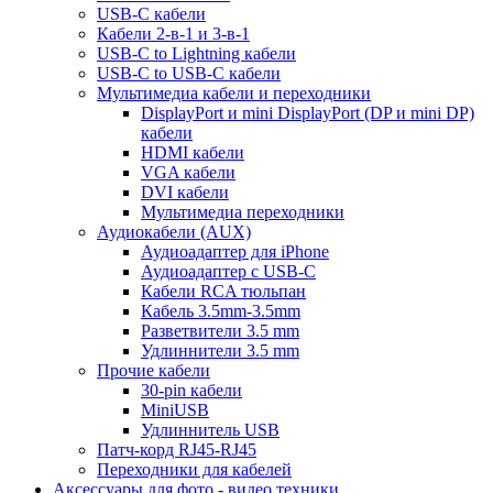
USB-C кабели
Кабели 2-в-1 и 3-в-1
USB-C to Lightning кабели
USB-C to USB-C кабели
Мультимедиа кабели и переходники
DisplayPort и mini DisplayPort (DP и mini DP)
кабели
HDMI кабели
VGA кабели
DVI кабели
Мультимедиа переходники
Аудиокабели (AUX)
Аудиоадаптер для iPhone
Аудиоадаптер с USB-C
Кабели RCA тюльпан
Кабель 3.5mm-3.5mm
Разветвители 3.5 mm
Удлиннители 3.5 mm
Прочие кабели
30-pin кабели
MiniUSB
Удлиннитель USB
Патч-корд RJ45-RJ45
Переходники для кабелей
Аксессуары для фото - видео техники