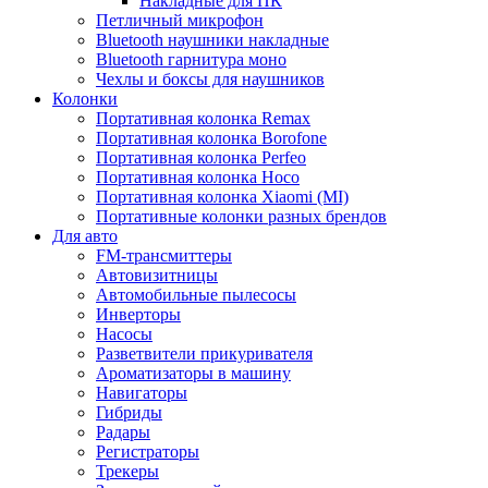
Накладные для ПК
Петличный микрофон
Bluetooth наушники накладные
Bluetooth гарнитура моно
Чехлы и боксы для наушников
Колонки
Портативная колонка Remax
Портативная колонка Borofone
Портативная колонка Perfeo
Портативная колонка Hoco
Портативная колонка Xiaomi (MI)
Портативные колонки разных брендов
Для авто
FM-трансмиттеры
Автовизитницы
Автомобильные пылесосы
Инверторы
Насосы
Разветвители прикуривателя
Ароматизаторы в машину
Навигаторы
Гибриды
Радары
Регистраторы
Трекеры