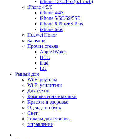
iPhone 12/12Pro (6.1-inch)
iPhone 4/5/6
iPhone 4/4S
iPhone 5/5C/5S/5SE
iPhone 6 Plus/6S Plus
iPhone 6/6s
Huawei Honor
Samsung
Прочие стекла
Apple iWatch
HTC
iPad
LG
Умный дом
Wi-Fi роутеры
Wi-Fi усилители
Для кухни
Компьютерные мышки
Красота и здоровье
Одежда и обувь
Свет
Товары для туризма
Управление