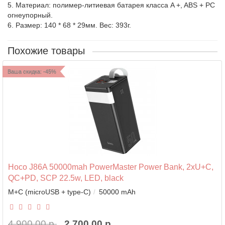
5. Материал: полимер-литиевая батарея класса A +, ABS + PC
огнеупорный.
6. Размер: 140 * 68 * 29мм. Вес: 393г.
Похожие товары
Ваша скидка: -45%
Hoco J86A 50000mah PowerMaster Power Bank, 2xU+C,
QC+PD, SCP 22.5w, LED, black
M+C (microUSB + type-C)
50000 mAh
4 900.00 р.
2 700.00 р.