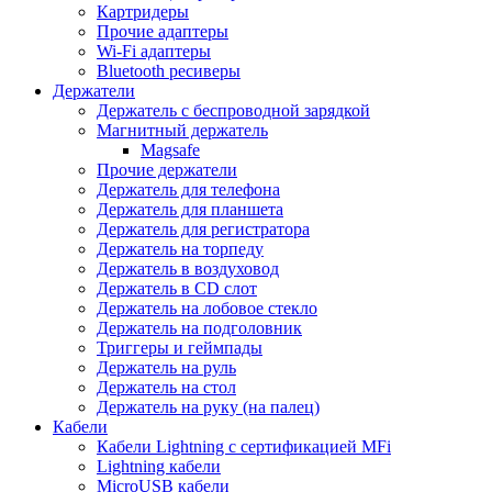
Картридеры
Прочие адаптеры
Wi-Fi адаптеры
Bluetooth ресиверы
Держатели
Держатель с беспроводной зарядкой
Магнитный держатель
Magsafe
Прочие держатели
Держатель для телефона
Держатель для планшета
Держатель для регистратора
Держатель на торпеду
Держатель в воздуховод
Держатель в CD слот
Держатель на лобовое стекло
Держатель на подголовник
Триггеры и геймпады
Держатель на руль
Держатель на стол
Держатель на руку (на палец)
Кабели
Кабели Lightning с сертификацией MFi
Lightning кабели
MicroUSB кабели