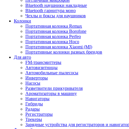
Петличный микрофон
Bluetooth наушники накладные
Bluetooth гарнитура моно
Чехлы и боксы для наушников
Колонки
Портативная колонка Remax
Портативная колонка Borofone
Портативная колонка Perfeo
Портативная колонка Hoco
Портативная колонка Xiaomi (MI)
Портативные колонки разных брендов
Для авто
FM-трансмиттеры
Автовизитницы
Автомобильные пылесосы
Инверторы
Насосы
Разветвители прикуривателя
Ароматизаторы в машину
Навигаторы
Гибриды
Радары
Регистраторы
Трекеры
Зарядные устройства для регистраторов и навигато