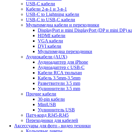
USB-C кабели
Кабели 2-в-1 и 3-в-1
USB-C to Lightning кабели
USB-C to USB-C кабели
Мультимедиа кабели и переходники
DisplayPort и mini DisplayPort (DP и mini DP) к
HDMI кабели
VGA кабели
DVI кабели
Мультимедиа переходники
Аудиокабели (AUX)
Аудиоадаптер для iPhone
Аудиоадаптер с USB-C
Кабели RCA тюльпан
Кабель 3.5mm-3.5mm
Разветвители 3.5 mm
Удлиннители 3.5 mm
Прочие кабели
30-pin кабели
MiniUSB
Удлиннитель USB
Патч-корд RJ45-RJ45
Переходники для кабелей
Аксессуары для фото - видео техники
Кольцевые лампы