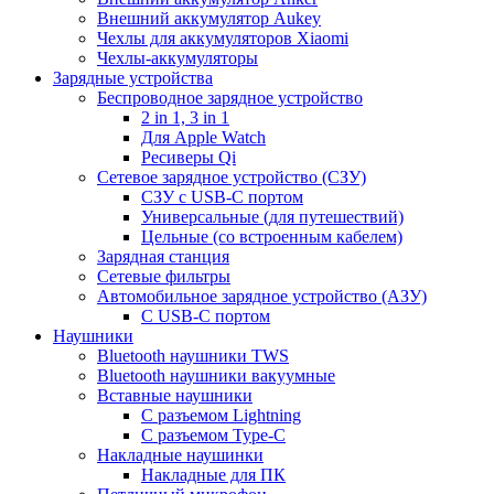
Внешний аккумулятор Aukey
Чехлы для аккумуляторов Xiaomi
Чехлы-аккумуляторы
Зарядные устройства
Беспроводное зарядное устройство
2 in 1, 3 in 1
Для Apple Watch
Ресиверы Qi
Сетевое зарядное устройство (СЗУ)
СЗУ с USB-C портом
Универсальные (для путешествий)
Цельные (со встроенным кабелем)
Зарядная станция
Сетевые фильтры
Автомобильное зарядное устройство (АЗУ)
C USB-C портом
Наушники
Bluetooth наушники TWS
Bluetooth наушники вакуумные
Вставные наушники
C разъемом Lightning
C разъемом Type-C
Накладные наушинки
Накладные для ПК