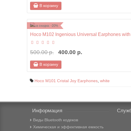
В корзину
Ваша скидка: -20%
Hoco M102 Ingenious Universal Earphones with 
500.00 р.
400.00 р.
В корзину
Hoco M101 Cristal Joy Earphones
,
white
Информация
Служб
Виды Bluetooth кодеков
Химическая и эффективная емкость