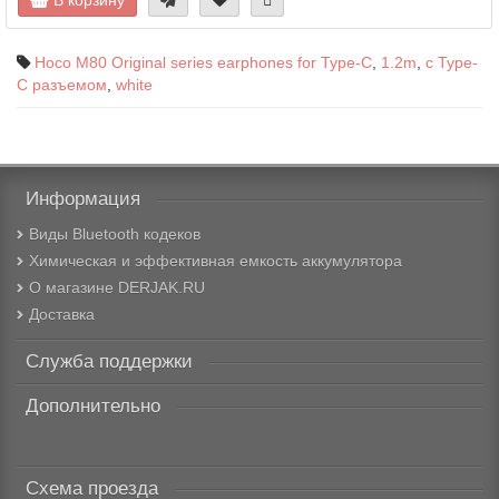
В корзину
Hoco M80 Original series earphones for Type-C
,
1.2m
,
с Type-
C разъемом
,
white
Информация
Виды Bluetooth кодеков
Химическая и эффективная емкость аккумулятора
О магазине DERJAK.RU
Доставка
Служба поддержки
Дополнительно
Схема проезда