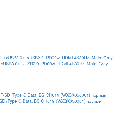
TF+1xUSB3.0+1xUSB2.0+PD60w+HDMI 4K30Hz, Metal Grey
TF/SD+Type-C Data, BS-OH019 (WXQX050001) черный