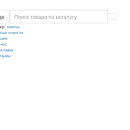
де
ер:
лампы
аши новости
кции
 нас
оставка
тзывы