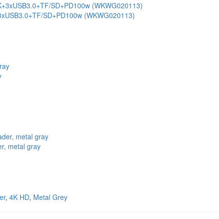
 4K+3xUSB3.0+TF/SD+PD100w (WKWG020113)
y
, metal gray
er
,
4K HD
,
Metal Grey