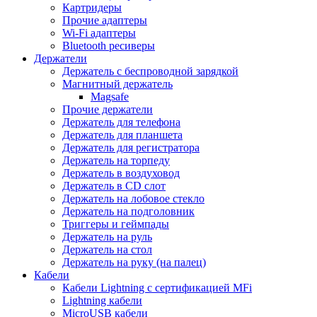
Картридеры
Прочие адаптеры
Wi-Fi адаптеры
Bluetooth ресиверы
Держатели
Держатель с беспроводной зарядкой
Магнитный держатель
Magsafe
Прочие держатели
Держатель для телефона
Держатель для планшета
Держатель для регистратора
Держатель на торпеду
Держатель в воздуховод
Держатель в CD слот
Держатель на лобовое стекло
Держатель на подголовник
Триггеры и геймпады
Держатель на руль
Держатель на стол
Держатель на руку (на палец)
Кабели
Кабели Lightning с сертификацией MFi
Lightning кабели
MicroUSB кабели