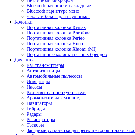
Петличный микрофон
Bluetooth наушники накладные
Bluetooth гарнитура моно
Чехлы и боксы для наушников
Колонки
Портативная колонка Remax
Портативная колонка Borofone
Портативная колонка Perfeo
Портативная колонка Hoco
Портативная колонка Xiaomi (MI)
Портативные колонки разных брендов
Для авто
FM-трансмиттеры
Автовизитницы
Автомобильные пылесосы
Инверторы
Насосы
Разветвители прикуривателя
Ароматизаторы в машину
Навигаторы
Гибриды
Радары
Регистраторы
Трекеры
Зарядные устройства для регистраторов и навигато