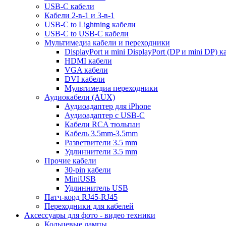
USB-C кабели
Кабели 2-в-1 и 3-в-1
USB-C to Lightning кабели
USB-C to USB-C кабели
Мультимедиа кабели и переходники
DisplayPort и mini DisplayPort (DP и mini DP) к
HDMI кабели
VGA кабели
DVI кабели
Мультимедиа переходники
Аудиокабели (AUX)
Аудиоадаптер для iPhone
Аудиоадаптер с USB-C
Кабели RCA тюльпан
Кабель 3.5mm-3.5mm
Разветвители 3.5 mm
Удлиннители 3.5 mm
Прочие кабели
30-pin кабели
MiniUSB
Удлиннитель USB
Патч-корд RJ45-RJ45
Переходники для кабелей
Аксессуары для фото - видео техники
Кольцевые лампы