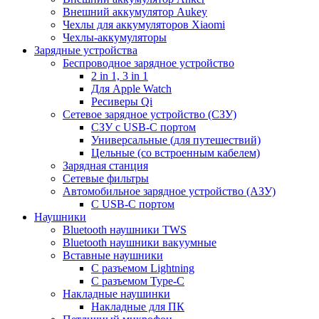
Внешний аккумулятор Aukey
Чехлы для аккумуляторов Xiaomi
Чехлы-аккумуляторы
Зарядные устройства
Беспроводное зарядное устройство
2 in 1, 3 in 1
Для Apple Watch
Ресиверы Qi
Сетевое зарядное устройство (СЗУ)
СЗУ с USB-C портом
Универсальные (для путешествий)
Цельные (со встроенным кабелем)
Зарядная станция
Сетевые фильтры
Автомобильное зарядное устройство (АЗУ)
C USB-C портом
Наушники
Bluetooth наушники TWS
Bluetooth наушники вакуумные
Вставные наушники
C разъемом Lightning
C разъемом Type-C
Накладные наушинки
Накладные для ПК