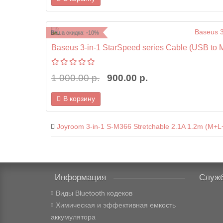
Ваша скидка: -10%
Baseus 3-in-1 StarSpeed series Cable (USB to 
1 000.00 р.
900.00 р.
В корзину
Joyroom 3-in-1 S-M366 Stretchable 2.1A 1.2m (M+L
Информация
Служб
Виды Bluetooth кодеков
Химическая и эффективная емкость
аккумулятора