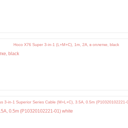
ке, black
3.5A, 0.5m (P10320102221-01) white