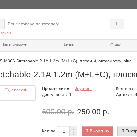
:
лампы
Наши новости
Акции
О нас
 S-M366 Stretchable 2.1A 1.2m (M+L+C), плоский, автосмотка, blue
etchable 2.1A 1.2m (M+L+C), плоск
Производитель:
Joyroom
Код товар
Доступность: 1
Артикул: 
600.00 р.
250.00 р.
В корзину
Быстр
Кол-во