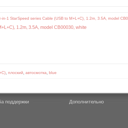
M+L+C), 1.2m, 3.5A, model CB00030, white
+C)
,
плоский
,
автосмотка
,
blue
а поддержки
Дополнительно