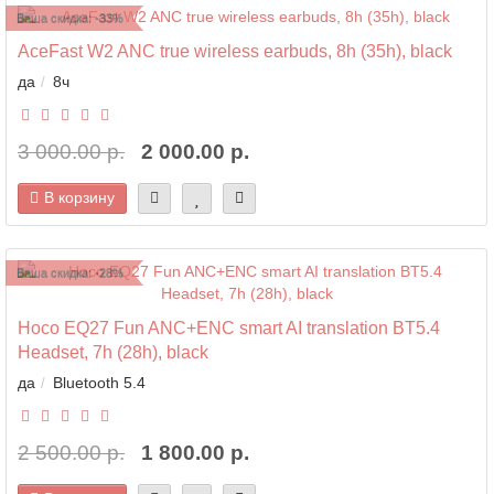
Ваша скидка: -33%
AceFast W2 ANC true wireless earbuds, 8h (35h), black
да
8ч
3 000.00 р.
2 000.00 р.
В корзину
Ваша скидка: -28%
Hoco EQ27 Fun ANC+ENC smart AI translation BT5.4
Headset, 7h (28h), black
да
Bluetooth 5.4
2 500.00 р.
1 800.00 р.