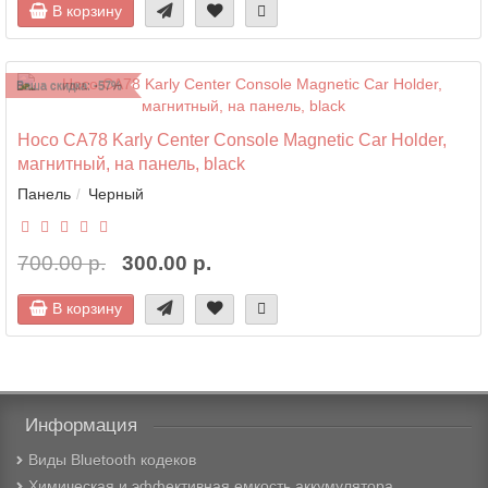
В корзину
Ваша скидка: -57%
Hoco CA78 Karly Center Console Magnetic Car Holder,
магнитный, на панель, black
Панель
Черный
700.00 р.
300.00 р.
В корзину
Информация
Виды Bluetooth кодеков
Химическая и эффективная емкость аккумулятора