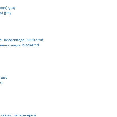
а) gray
ь велосипеда, black&red
ck