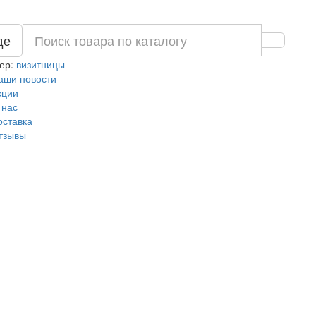
де
ер:
визитницы
аши новости
кции
 нас
оставка
тзывы