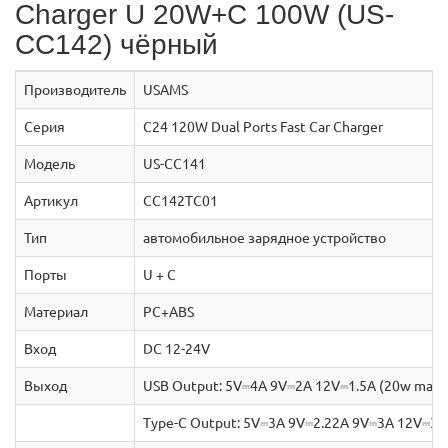
Charger U 20W+C 100W (US-
CC142) чёрный
Производитель
USAMS
Серия
C24 120W Dual Ports Fast Car Charger
Модель
US-CC141
Артикул
CC142TC01
Тип
автомобильное зарядное устройство
Порты
U + С
Материал
PC+ABS
Вход
DC 12-24V
Выход
USB Output: 5V⎓4A 9V⎓2A 12V⎓1.5A (20w max)
Type-C Output: 5V⎓3A 9V⎓2.22A 9V⎓3A 12V⎓3