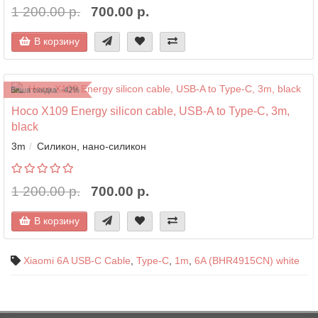
1 200.00 р.
700.00 р.
В корзину
Ваша скидка: -42%
Hoco X109 Energy silicon cable, USB-A to Type-C, 3m,
black
3m
Силикон, нано-силикон
1 200.00 р.
700.00 р.
В корзину
Xiaomi 6A USB-C Cable
,
Type-C
,
1m
,
6A (BHR4915CN) white