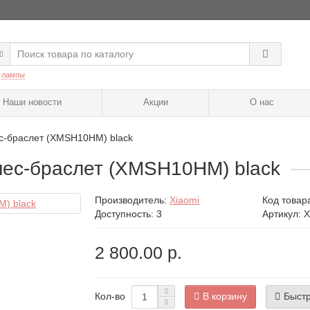
:
лампы
Наши новости
Акции
О нас
ес-браслет (XMSH10HM) black
тнес-браслет (XMSH10HM) black
Производитель:
Xiaomi
Код товар
Доступность: 3
Артикул:
2 800.00 р.
В корзину
Быстр
Кол-во