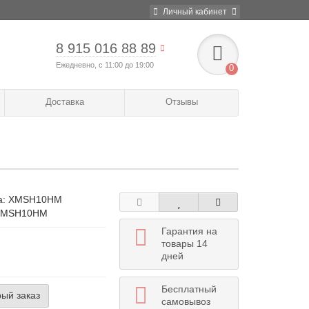
Личный кабинет
8 915 016 88 89
Ежедневно, с 11:00 до 19:00
0
Доставка
Отзывы
а:
XMSH10HM
 XMSH10HM
Гарантия на
товары 14
дней
Бесплатный
ый заказ
самовывоз