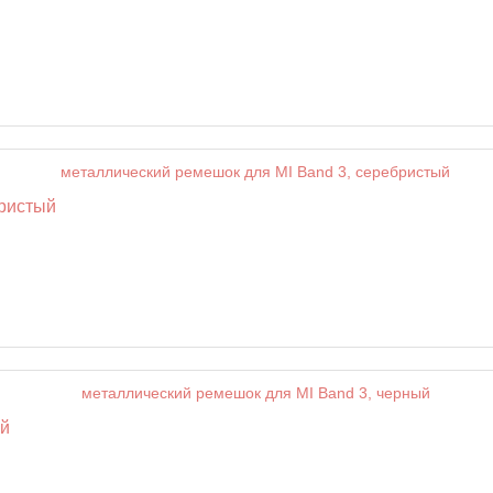
бристый
ый