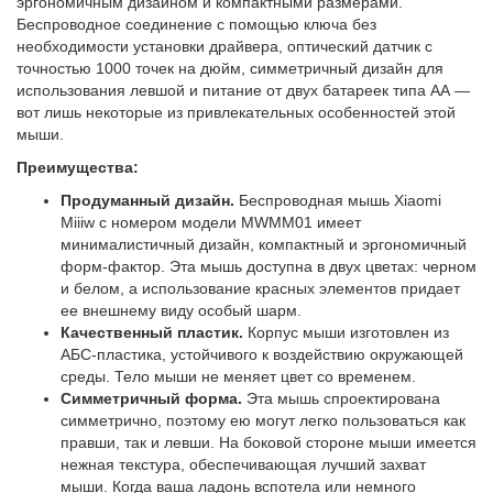
эргономичным дизайном и компактными размерами.
Беспроводное соединение с помощью ключа без
необходимости установки драйвера, оптический датчик с
точностью 1000 точек на дюйм, симметричный дизайн для
использования левшой и питание от двух батареек типа АА —
вот лишь некоторые из привлекательных особенностей этой
мыши.
Преимущества:
Продуманный дизайн.
Беспроводная мышь Xiaomi
Miiiw с номером модели MWMM01 имеет
минималистичный дизайн, компактный и эргономичный
форм-фактор. Эта мышь доступна в двух цветах: черном
и белом, а использование красных элементов придает
ее внешнему виду особый шарм.
Качественный пластик.
Корпус мыши изготовлен из
АБС-пластика, устойчивого к воздействию окружающей
среды. Тело мыши не меняет цвет со временем.
Симметричный форма.
Эта мышь спроектирована
симметрично, поэтому ею могут легко пользоваться как
правши, так и левши. На боковой стороне мыши имеется
нежная текстура, обеспечивающая лучший захват
мыши. Когда ваша ладонь вспотела или немного