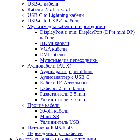
USB-C кабели
Кабели 2-в-1 и 3-в-1
USB-C to Lightning кабели
USB-C to USB-C кабели
Мультимедиа кабели и переходники
DisplayPort и mini DisplayPort (DP и mini DP)
кабели
HDMI кабели
VGA кабели
DVI кабели
Мультимедиа переходники
Аудиокабели (AUX)
Аудиоадаптер для iPhone
Аудиоадаптер с USB-C
Кабели RCA тюльпан
Кабель 3.5mm-3.5mm
Разветвители 3.5 mm
Удлиннители 3.5 mm
Прочие кабели
30-pin кабели
MiniUSB
Удлиннитель USB
Патч-корд RJ45-RJ45
Переходники для кабелей
Аксессуары для фото - видео техники