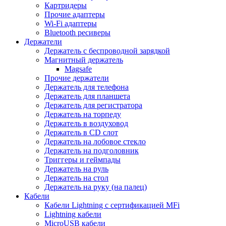
Картридеры
Прочие адаптеры
Wi-Fi адаптеры
Bluetooth ресиверы
Держатели
Держатель с беспроводной зарядкой
Магнитный держатель
Magsafe
Прочие держатели
Держатель для телефона
Держатель для планшета
Держатель для регистратора
Держатель на торпеду
Держатель в воздуховод
Держатель в CD слот
Держатель на лобовое стекло
Держатель на подголовник
Триггеры и геймпады
Держатель на руль
Держатель на стол
Держатель на руку (на палец)
Кабели
Кабели Lightning с сертификацией MFi
Lightning кабели
MicroUSB кабели