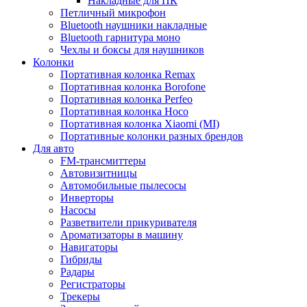
Накладные для ПК
Петличный микрофон
Bluetooth наушники накладные
Bluetooth гарнитура моно
Чехлы и боксы для наушников
Колонки
Портативная колонка Remax
Портативная колонка Borofone
Портативная колонка Perfeo
Портативная колонка Hoco
Портативная колонка Xiaomi (MI)
Портативные колонки разных брендов
Для авто
FM-трансмиттеры
Автовизитницы
Автомобильные пылесосы
Инверторы
Насосы
Разветвители прикуривателя
Ароматизаторы в машину
Навигаторы
Гибриды
Радары
Регистраторы
Трекеры