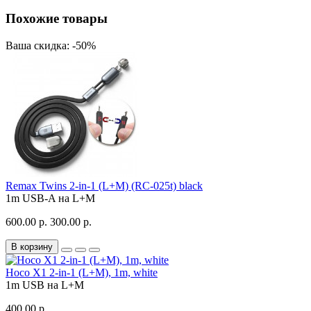
Похожие товары
Ваша скидка: -50%
Remax Twins 2-in-1 (L+M) (RC-025t) black
1m
USB-A на L+M
600.00 р.
300.00 р.
В корзину
Hoco X1 2-in-1 (L+M), 1m, white
1m
USB на L+M
400.00 р.