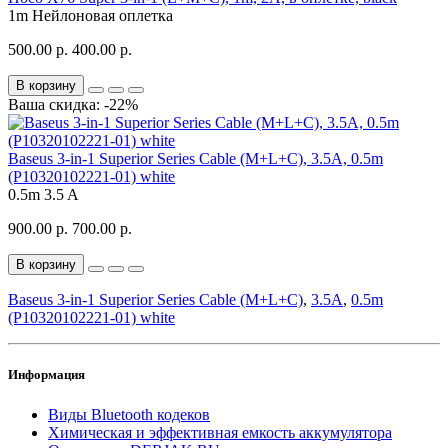
1m
Нейлоновая оплетка
500.00 р.
400.00 р.
В корзину
Ваша скидка: -22%
Baseus 3-in-1 Superior Series Cable (M+L+C), 3.5A, 0.5m
(P10320102221-01) white
0.5m
3.5 A
900.00 р.
700.00 р.
В корзину
Baseus 3-in-1 Superior Series Cable (M+L+C)
,
3.5A
,
0.5m
(P10320102221-01) white
Информация
Виды Bluetooth кодеков
Химическая и эффективная емкость аккумулятора