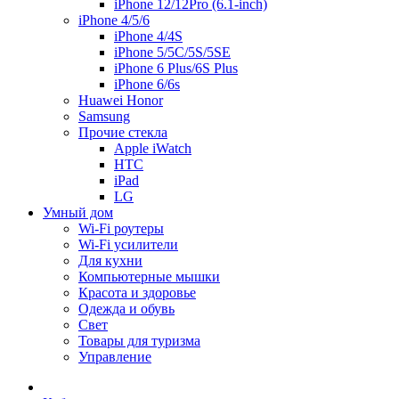
iPhone 12/12Pro (6.1-inch)
iPhone 4/5/6
iPhone 4/4S
iPhone 5/5C/5S/5SE
iPhone 6 Plus/6S Plus
iPhone 6/6s
Huawei Honor
Samsung
Прочие стекла
Apple iWatch
HTC
iPad
LG
Умный дом
Wi-Fi роутеры
Wi-Fi усилители
Для кухни
Компьютерные мышки
Красота и здоровье
Одежда и обувь
Свет
Товары для туризма
Управление