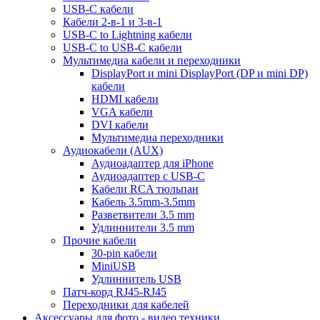
USB-C кабели
Кабели 2-в-1 и 3-в-1
USB-C to Lightning кабели
USB-C to USB-C кабели
Мультимедиа кабели и переходники
DisplayPort и mini DisplayPort (DP и mini DP)
кабели
HDMI кабели
VGA кабели
DVI кабели
Мультимедиа переходники
Аудиокабели (AUX)
Аудиоадаптер для iPhone
Аудиоадаптер с USB-C
Кабели RCA тюльпан
Кабель 3.5mm-3.5mm
Разветвители 3.5 mm
Удлиннители 3.5 mm
Прочие кабели
30-pin кабели
MiniUSB
Удлиннитель USB
Патч-корд RJ45-RJ45
Переходники для кабелей
Аксессуары для фото - видео техники