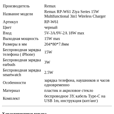
Производитель
Remax
Remax RP-W61 Ziya Series 15W
Название модели
Multifunctional 3in1 Wireless Charger
Артикул
RP-W61
Цвет
черный
Вход
5V-3A/9V-2A 18W max
Выходная мощность
15W max
Размеры в мм
204*80*7.8мм
Беспроводная зарядка
15W
телефона ( iPhone)
Беспроводная зарядка
3W
earbuds
Беспроводная зарядка
2.5W
smartwatch
зарядка телефона, наушников и часов
Особенности
одновременно
Материал
пластик и акриловое стекло
беспроводное ЗУ, кабель Type-C на
Комплект
USB 1m, инструкция (кит/анг)
Характеристики товара