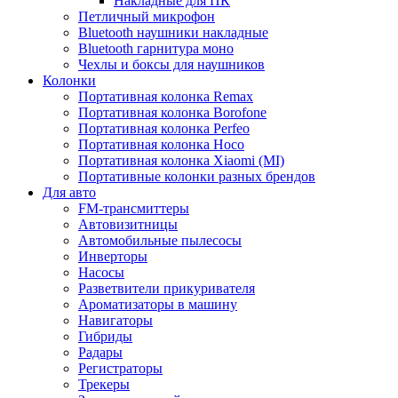
Накладные для ПК
Петличный микрофон
Bluetooth наушники накладные
Bluetooth гарнитура моно
Чехлы и боксы для наушников
Колонки
Портативная колонка Remax
Портативная колонка Borofone
Портативная колонка Perfeo
Портативная колонка Hoco
Портативная колонка Xiaomi (MI)
Портативные колонки разных брендов
Для авто
FM-трансмиттеры
Автовизитницы
Автомобильные пылесосы
Инверторы
Насосы
Разветвители прикуривателя
Ароматизаторы в машину
Навигаторы
Гибриды
Радары
Регистраторы
Трекеры