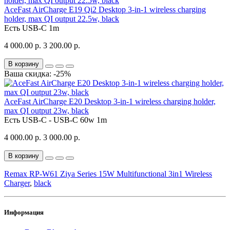
AceFast AirCharge E19 Qi2 Desktop 3-in-1 wireless charging
holder, max QI output 22.5w, black
Есть
USB-C 1m
4 000.00 р.
3 200.00 р.
В корзину
Ваша скидка: -25%
AceFast AirCharge E20 Desktop 3-in-1 wireless charging holder,
max QI output 23w, black
Есть
USB-C - USB-C 60w 1m
4 000.00 р.
3 000.00 р.
В корзину
Remax RP-W61 Ziya Series 15W Multifunctional 3in1 Wireless
Charger
,
black
Информация