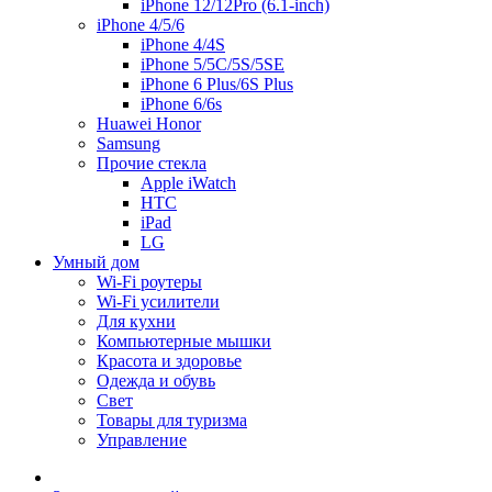
iPhone 12/12Pro (6.1-inch)
iPhone 4/5/6
iPhone 4/4S
iPhone 5/5C/5S/5SE
iPhone 6 Plus/6S Plus
iPhone 6/6s
Huawei Honor
Samsung
Прочие стекла
Apple iWatch
HTC
iPad
LG
Умный дом
Wi-Fi роутеры
Wi-Fi усилители
Для кухни
Компьютерные мышки
Красота и здоровье
Одежда и обувь
Свет
Товары для туризма
Управление