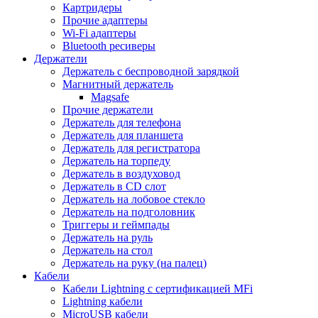
Картридеры
Прочие адаптеры
Wi-Fi адаптеры
Bluetooth ресиверы
Держатели
Держатель с беспроводной зарядкой
Магнитный держатель
Magsafe
Прочие держатели
Держатель для телефона
Держатель для планшета
Держатель для регистратора
Держатель на торпеду
Держатель в воздуховод
Держатель в CD слот
Держатель на лобовое стекло
Держатель на подголовник
Триггеры и геймпады
Держатель на руль
Держатель на стол
Держатель на руку (на палец)
Кабели
Кабели Lightning с сертификацией MFi
Lightning кабели
MicroUSB кабели